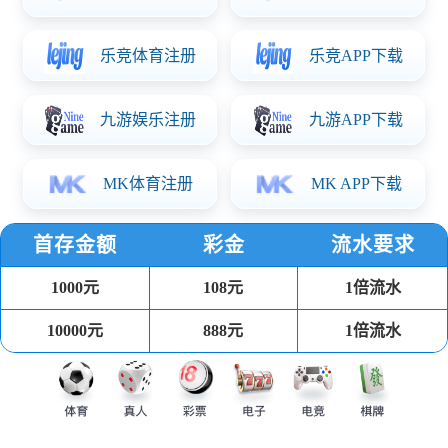
2026-06-12 15:01
37 次阅读
卡马文加欧冠抢断王称号稳居榜首，下赛
季能否卫冕数据之王
本赛季欧冠联赛中，皇马中场卡马文加以其令人惊叹
的抢断能力，牢牢占据了“欧冠抢断王”的称号。这位
年仅22岁的法国小将，在多次关键战役中展现出超越
年龄的成熟与防守天赋，成为球队后防线前一道难以
逾越的屏障。随着赛季逐渐进入尾声，卡马文加不仅
稳固了榜首位置，更引发了球迷和媒体对他下赛季能
否卫冕“数据之王”的热议。