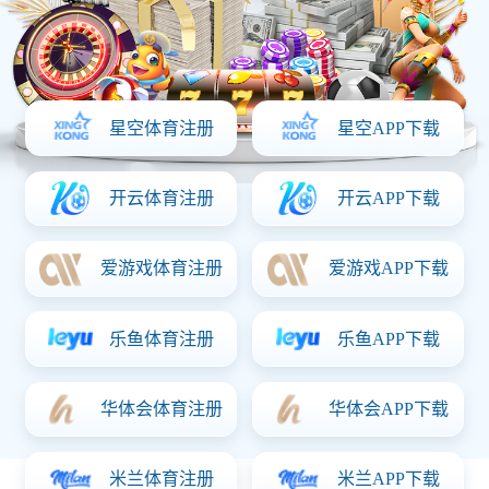
首页
/
体育热讯
/ 正文