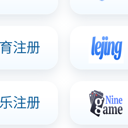
预算帽斥资扩
武磊连续三轮替补未登
卢布列夫
场，海港主帅
情绪失控
2026-07-24
2026-07
联系我们
support@jobsearchedge.com
「