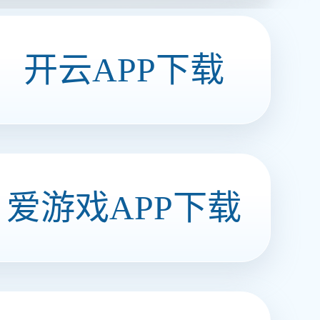
此同时，辽宁球迷则辩解称，比赛节奏快，
步激化了双方情绪，但绝大多数中立观察者
覆了比赛公平性。
年来，联赛虽引入了视频回放等技术手段，
右着赛果。有篮球评论员分析，裁判在高压
面前轻易吹罚关键球，甚至可能因明星球员
例”的典型性在于，它暴露出裁判对基本规则
那么联赛的权威性和公信力将受到严峻挑
问责机制上做出实质性改进。例如，可以试
权对关键判罚提出复核。同时，对漏判的裁