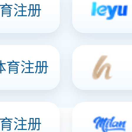
判应予以内部通报或处罚，以儆效尤。这次“裁判
赛的遗憾，更是推动中国篮球裁判体系升级的警
免球迷的怒火再次灼伤联赛的根基。