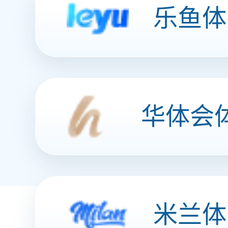
上一篇：
WTA年终总决赛选手不满判罚摔拍，…
热门推荐